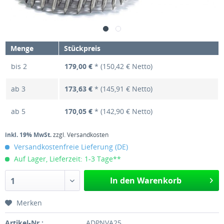
Menge
Stückpreis
bis
2
179,00 €
* (150,42 € Netto)
ab
3
173,63 €
* (145,91 € Netto)
ab
5
170,05 €
* (142,90 € Netto)
inkl. 19% MwSt.
zzgl. Versandkosten
Versandkostenfreie Lieferung (DE)
Auf Lager, Lieferzeit: 1-3 Tage**
In den Warenkorb
1
Merken
Artikel-Nr.:
ADPNVA25