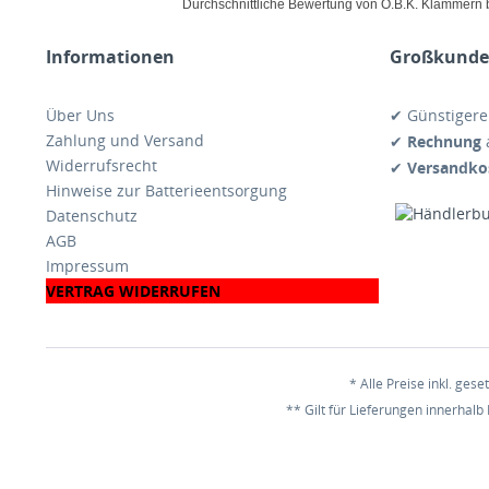
Durchschnittliche Bewertung von O.B.K. Klammern 
Informationen
Großkunden
Über Uns
✔ Günstiger
Zahlung und Versand
✔
Rechnung
a
Widerrufsrecht
✔
Versandkos
Hinweise zur Batterieentsorgung
Datenschutz
AGB
Impressum
VERTRAG WIDERRUFEN
* Alle Preise inkl. ges
** Gilt für Lieferungen innerhalb