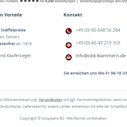
bei Trustami:
mit
4.240
Bewertungen
|
Bewertungsgrundlage des Anbi
 Vorteile
Kontakt
+49 (0) 40-648 56 284
e
Staffelpreise
ls Zahlart
+49 (0) 40-49 219 359
tenfrei
ab 100 €
info@obk-klammern.de
Sie erreichen uns Mo-Fr 08-18 Uh
etzl. Mehrwertsteuer zzgl.
Versandkosten
und ggf. Nachnahmegebühren, wenn nich
 Deutschlands, Lieferzeiten für andere Länder entnehmen Sie bitte der Schaltflä
Copyright © shopware AG - Alle Rechte vorbehalten