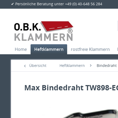
✔ Persönliche Beratung unter +49 (0) 40-648 56 284
Home
Heftklammern
rostfreie Klammern
Übersicht
Heftklammern
Bindedraht
Max Bindedraht TW898-EG