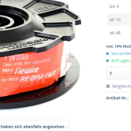
bis
9
ab
10
ab
48
inkl. 19% MwS
Versandkos
Auf Lager,
1
Vergleic
Artikel-Nr.:
haben sich ebenfalls angesehen