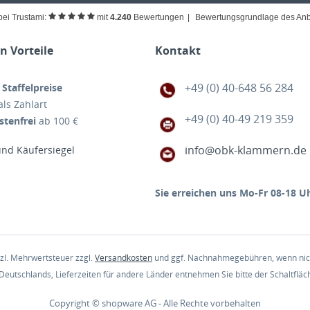
bei Trustami:
mit
4.240
Bewertungen
|
Bewertungsgrundlage des Anbi
 Vorteile
Kontakt
+49 (0) 40-648 56 284
e
Staffelpreise
ls Zahlart
+49 (0) 40-49 219 359
tenfrei
ab 100 €
info@obk-klammern.de
Sie erreichen uns Mo-Fr 08-18 Uh
etzl. Mehrwertsteuer zzgl.
Versandkosten
und ggf. Nachnahmegebühren, wenn nich
 Deutschlands, Lieferzeiten für andere Länder entnehmen Sie bitte der Schaltflä
Copyright © shopware AG - Alle Rechte vorbehalten