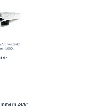
4/6 verzinkt
er 1.000...
4 € *
lammern 24/6"