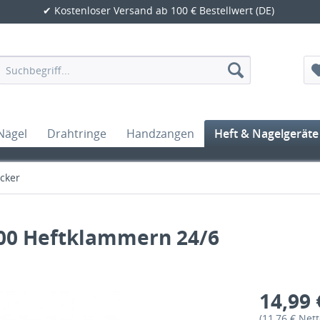
✔ Kostenloser Versand ab 100 € Bestellwert (DE)
Nägel
Drahtringe
Handzangen
Heft & Nagelgeräte
cker
000 Heftklammern 24/6
14,99 
(11,76 € Nett